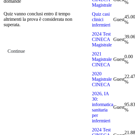
domande
%
Magistrale
Quiz vanno conclusi entro il tempo
Quiz casi
45.0
altrimenti la prova è considerata non
clinici
Guest
%
superata.
infermieri
2024 Test
39.0
CINECA
Guest
%
Magistrale
Continue
2021
0.00
Magistrale
Guest
%
CINECA
2020
22.4
Magistrale
Guest
%
CINECA
2026, IA
30:
informatica
95.8
Guest
sanitaria
%
per
infermieri
2024 Test
21.8