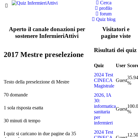
Cerca
profilo
forum
Quiz blog
Aperto il canale donazioni per
Visitatori e
sostenere InfermieriAttivi
pagine viste
Risultati dei quiz
2017 Mestre preselezione
Quiz
User
Scor
2024 Test
35.9
CINECA
Guest
Testo della preselezione di Mestre
%
Magistrale
70 domande
2026, IA
30:
informatica
100.
1 sola risposta esatta
Guest
sanitaria
%
per
30 minuti di tempo
infermieri
2024 Test
I quiz si caricano in due pagine da 35
12.5
CINECA
Guest