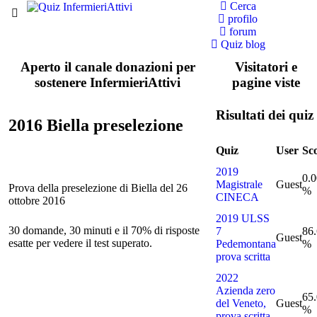
Cerca
profilo
forum
Quiz blog
Aperto il canale donazioni per
Visitatori e
sostenere InfermieriAttivi
pagine viste
Risultati dei quiz
2016 Biella preselezione
Quiz
User
Sc
2019
0.0
Magistrale
Guest
Prova della preselezione di Biella del 26
%
CINECA
ottobre 2016
2019 ULSS
30 domande, 30 minuti e il 70% di risposte
7
86
Guest
esatte per vedere il test superato.
Pedemontana
%
prova scritta
2022
Azienda zero
65
del Veneto,
Guest
%
prova scritta