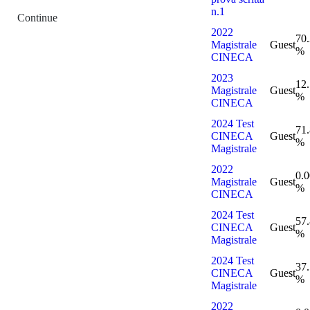
n.1
Continue
2022
70
Magistrale
Guest
%
CINECA
2023
12
Magistrale
Guest
%
CINECA
2024 Test
71
CINECA
Guest
%
Magistrale
2022
0.0
Magistrale
Guest
%
CINECA
2024 Test
57
CINECA
Guest
%
Magistrale
2024 Test
37
CINECA
Guest
%
Magistrale
2022