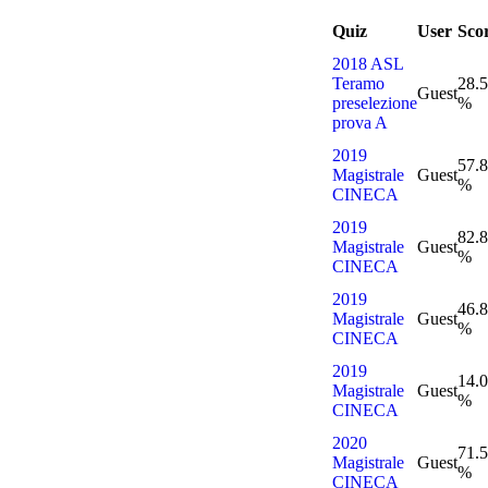
Quiz
User
Sco
2018 ASL
Teramo
28.
Guest
preselezione
%
prova A
2019
57.
Magistrale
Guest
%
CINECA
2019
82.
Magistrale
Guest
%
CINECA
2019
46.
Magistrale
Guest
%
CINECA
2019
14.
Magistrale
Guest
%
CINECA
2020
71.
Magistrale
Guest
%
CINECA