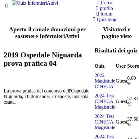
Cerca
profilo
forum
Quiz blog
Aperto il canale donazioni per
Visitatori e
sostenere InfermieriAttivi
pagine viste
Risultati dei quiz
2019 Ospedale Niguarda
prova pratica 04
Quiz
User
Score
2022
0.00
Magistrale
Guest
%
CINECA
La prova pratica del concorso dell'Ospedale
2024 Test
Niguarda, 10 domande, 3 risposte, una sola
57.81
CINECA
Guest
esatta.
%
Magistrale
2024 Test
37.50
CINECA
Guest
%
Magistrale
2024 Test