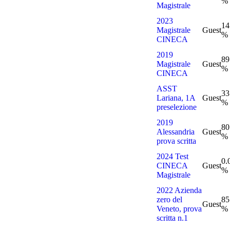
%
Magistrale
2023
14
Magistrale
Guest
%
CINECA
2019
89
Magistrale
Guest
%
CINECA
ASST
33
Lariana, 1A
Guest
%
preselezione
2019
80
Alessandria
Guest
%
prova scritta
2024 Test
0.
CINECA
Guest
%
Magistrale
2022 Azienda
zero del
85
Guest
Veneto, prova
%
scritta n.1