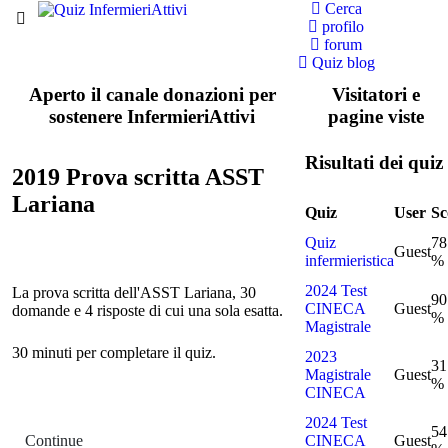
Cerca
profilo
forum
Quiz blog
Aperto il canale donazioni per
Visitatori e
sostenere InfermieriAttivi
pagine viste
Risultati dei quiz
2019 Prova scritta ASST
Lariana
Quiz
User
Sc
Quiz
78
Guest
infermieristica
%
2024 Test
La prova scritta dell'ASST Lariana, 30
90
CINECA
Guest
domande e 4 risposte di cui una sola esatta.
%
Magistrale
30 minuti per completare il quiz.
2023
31
Magistrale
Guest
%
CINECA
2024 Test
54
Continue
CINECA
Guest