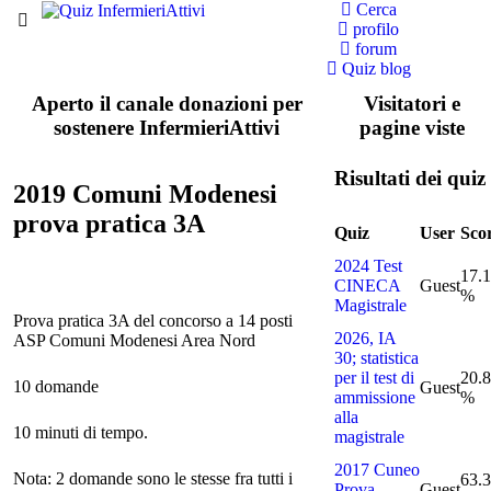
Cerca
profilo
forum
Quiz blog
Aperto il canale donazioni per
Visitatori e
sostenere InfermieriAttivi
pagine viste
Risultati dei quiz
2019 Comuni Modenesi
prova pratica 3A
Quiz
User
Sco
2024 Test
17.
CINECA
Guest
%
Magistrale
Prova pratica 3A del concorso a 14 posti
2026, IA
ASP Comuni Modenesi Area Nord
30; statistica
per il test di
20.
10 domande
Guest
ammissione
%
alla
10 minuti di tempo.
magistrale
2017 Cuneo
Nota: 2 domande sono le stesse fra tutti i
63.
Prova
Guest