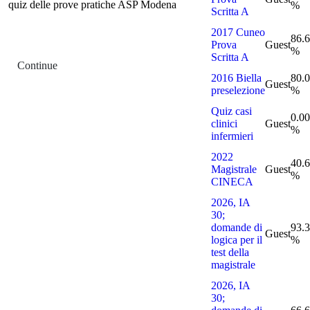
quiz delle prove pratiche ASP Modena
%
Scritta A
2017 Cuneo
86.
Prova
Guest
%
Scritta A
Continue
2016 Biella
80.
Guest
preselezione
%
Quiz casi
0.00
clinici
Guest
%
infermieri
2022
40.
Magistrale
Guest
%
CINECA
2026, IA
30;
domande di
93.
Guest
logica per il
%
test della
magistrale
2026, IA
30;