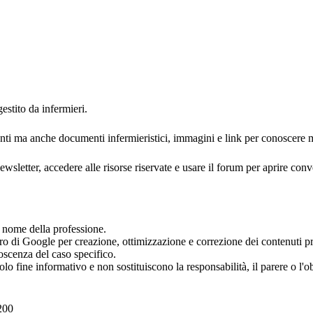
gestito da infermieri.
nti ma anche documenti infermieristici, immagini e link per conoscere m
newsletter, accedere alle risorse riservate e usare il forum per aprire con
 a nome della professione.
 di Google per creazione, ottimizzazione e correzione dei contenuti pr
noscenza del caso specifico.
olo fine informativo e non sostituiscono la responsabilità, il parere o l'
200