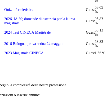
%
69.05
Quiz infermieristica
Guest
%
2026, IA 30; domande di ostetricia per la laurea
95.83
Guest
magistrale
%
53.13
2024 Test CINECA Magistrale
Guest
%
53.33
2016 Bologna, prova scritta 24 maggio
Guest
%
2023 Magistrale CINECA
Guest
1.56 %
eglio la complessità della nostra professione.
versazioni o inserire annunci.