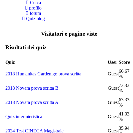
Cerca
profilo
forum
Quiz blog
Visitatori e pagine viste
Risultati dei quiz
Quiz
User
Score
66.67
2018 Humanitas Gardenigo prova scritta
Guest
%
73.33
2018 Novara prova scritta B
Guest
%
63.33
2018 Novara prova scritta A
Guest
%
41.03
Quiz infermieristica
Guest
%
35.94
2024 Test CINECA Magistrale
Guest