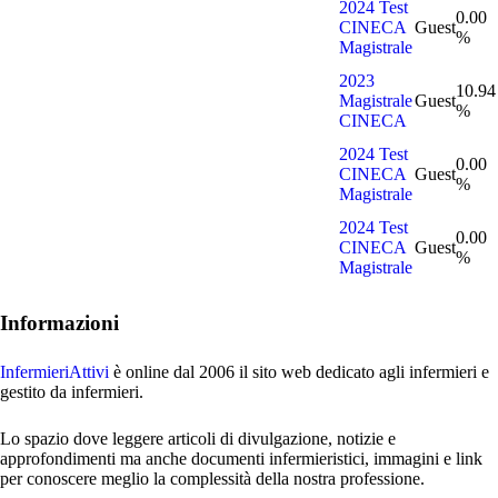
2024 Test
0.00
CINECA
Guest
%
Magistrale
2023
10.94
Magistrale
Guest
%
CINECA
2024 Test
0.00
CINECA
Guest
%
Magistrale
2024 Test
0.00
CINECA
Guest
%
Magistrale
Informazioni
InfermieriAttivi
è online dal 2006
il sito web dedicato agli infermieri e
gestito da infermieri.
Lo spazio dove leggere articoli di divulgazione, notizie e
approfondimenti ma anche documenti infermieristici, immagini e link
per conoscere meglio la complessità della nostra professione.