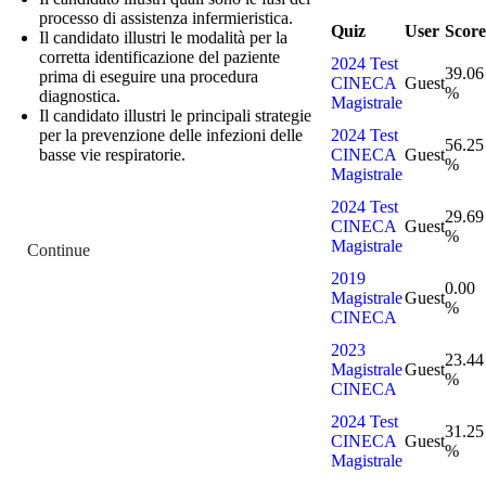
processo di assistenza infermieristica.
Quiz
User
Score
Il candidato illustri le modalità per la
corretta identificazione del paziente
2024 Test
39.06
prima di eseguire una procedura
CINECA
Guest
%
diagnostica.
Magistrale
Il candidato illustri le principali strategie
per la prevenzione delle infezioni delle
2024 Test
56.25
basse vie respiratorie.
CINECA
Guest
%
Magistrale
2024 Test
29.69
CINECA
Guest
%
Magistrale
Continue
2019
0.00
Magistrale
Guest
%
CINECA
2023
23.44
Magistrale
Guest
%
CINECA
2024 Test
31.25
CINECA
Guest
%
Magistrale