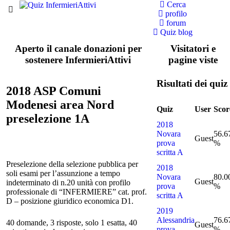
Cerca
profilo
forum
Quiz blog
Aperto il canale donazioni per
Visitatori e
sostenere InfermieriAttivi
pagine viste
Risultati dei quiz
2018 ASP Comuni
Modenesi area Nord
Quiz
User
Scor
preselezione 1A
2018
Novara
56.6
Guest
prova
%
scritta A
Preselezione della selezione pubblica per
2018
soli esami per l’assunzione a tempo
Novara
80.0
Guest
indeterminato di n.20 unità con profilo
prova
%
professionale di “INFERMIERE” cat. prof.
scritta A
D – posizione giuridico economica D1.
2019
Alessandria
76.6
40 domande, 3 risposte, solo 1 esatta, 40
Guest
prova
%