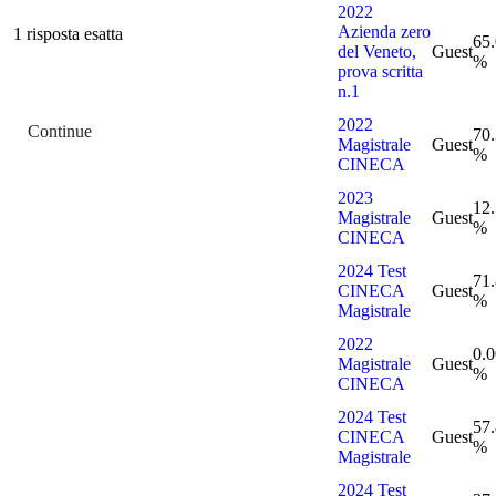
2022
Azienda zero
1 risposta esatta
65
del Veneto,
Guest
%
prova scritta
n.1
2022
Continue
70
Magistrale
Guest
%
CINECA
2023
12
Magistrale
Guest
%
CINECA
2024 Test
71
CINECA
Guest
%
Magistrale
2022
0.0
Magistrale
Guest
%
CINECA
2024 Test
57
CINECA
Guest
%
Magistrale
2024 Test