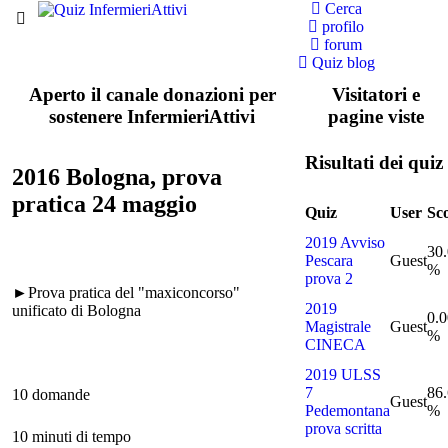
Cerca
profilo
forum
Quiz blog
Aperto il canale donazioni per
Visitatori e
sostenere InfermieriAttivi
pagine viste
Risultati dei quiz
2016 Bologna, prova
pratica 24 maggio
Quiz
User
Sc
2019 Avviso
30
Pescara
Guest
%
prova 2
►Prova pratica del "maxiconcorso"
2019
unificato di Bologna
0.0
Magistrale
Guest
%
CINECA
2019 ULSS
7
86
10 domande
Guest
Pedemontana
%
prova scritta
10 minuti di tempo