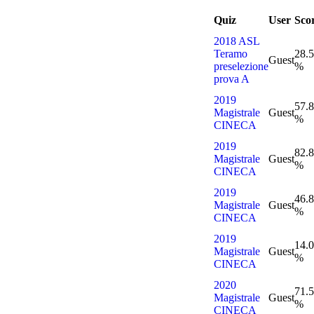
Quiz
User
Sco
2018 ASL
Teramo
28.
Guest
preselezione
%
prova A
2019
57.
Magistrale
Guest
%
CINECA
2019
82.
Magistrale
Guest
%
CINECA
2019
46.
Magistrale
Guest
%
CINECA
2019
14.
Magistrale
Guest
%
CINECA
2020
71.
Magistrale
Guest
%
CINECA