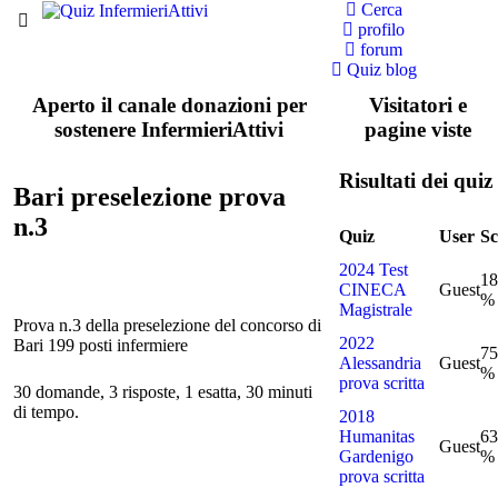
Cerca
profilo
forum
Quiz blog
Aperto il canale donazioni per
Visitatori e
sostenere InfermieriAttivi
pagine viste
Risultati dei quiz
Bari preselezione prova
n.3
Quiz
User
Sc
2024 Test
18
CINECA
Guest
%
Magistrale
Prova n.3 della preselezione del concorso di
2022
Bari 199 posti infermiere
75
Alessandria
Guest
%
prova scritta
30 domande, 3 risposte, 1 esatta, 30 minuti
di tempo.
2018
Humanitas
63
Guest
Gardenigo
%
prova scritta