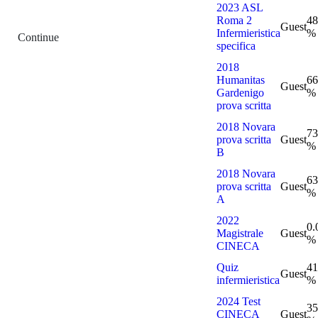
2023 ASL
Roma 2
48
Guest
Infermieristica
%
Continue
specifica
2018
Humanitas
66
Guest
Gardenigo
%
prova scritta
2018 Novara
73
prova scritta
Guest
%
B
2018 Novara
63
prova scritta
Guest
%
A
2022
0.
Magistrale
Guest
%
CINECA
Quiz
41
Guest
infermieristica
%
2024 Test
35
CINECA
Guest