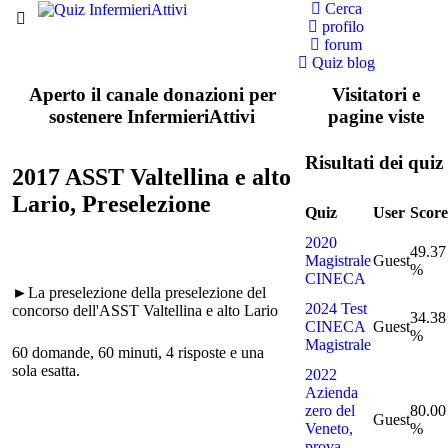
Cerca
profilo
forum
Quiz blog
Aperto il canale donazioni per
Visitatori e
sostenere InfermieriAttivi
pagine viste
Risultati dei quiz
2017 ASST Valtellina e alto
Lario, Preselezione
Quiz
User
Score
2020
49.37
Magistrale
Guest
%
CINECA
►La preselezione della preselezione del
2024 Test
concorso dell'ASST Valtellina e alto Lario
34.38
CINECA
Guest
%
Magistrale
60 domande, 60 minuti, 4 risposte e una
sola esatta.
2022
Azienda
zero del
80.00
Guest
Veneto,
%
prova