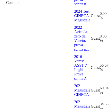
Continue
scritta n.1
2024 Test
0.00
CINECA
Guest
%
Magistrale
2022
Azienda
zero del
0.00
Guest
Veneto,
%
prova
scritta n.1
2016
Varese
ASST 7
56.67
Guest
Laghi
%
Prova
scritta A
2021
60.94
Magistrale
Guest
%
CINECA
2021
34.38
Magistrale
Guest
%